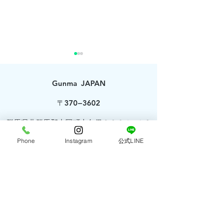
Gunma JAPAN
〒370−3602
​群馬県北群馬郡吉岡町大久保３２２１−１８
ホームページは“会社の
明るい遺影写真
Phone
Instagram
公式LINE
​【＋motion】
顔”であり、“未来のお客
フォトを撮る理
プラスモーションスタジオ株式会社
様との窓口”
代表取締役 茂木裕一郎
MOTEGI YUICHIRO