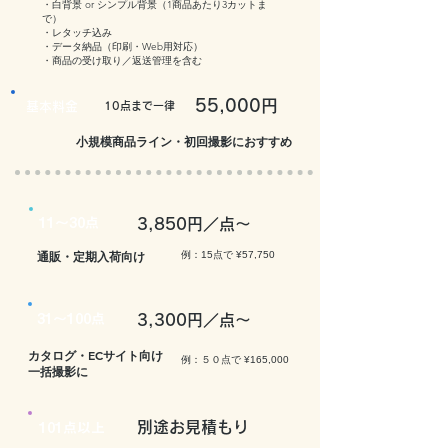
・白背景 or シンプル背景（1商品あたり3カットま
で）
・レタッチ込み
・データ納品（印刷・Web用対応）
・商品の受け取り／返送管理を含む
55,000円
基本料金
10点まで一律
小規模商品ライン・初回撮影におすすめ
11〜30点
3,850円／点〜
通販・定期入荷向け
例：15点で ¥57,750​
31〜100点
3,300円／点〜
カタログ・ECサイト向け
例：５０点で ¥165,000​
一括撮影に
​別途お見積もり
101点以上