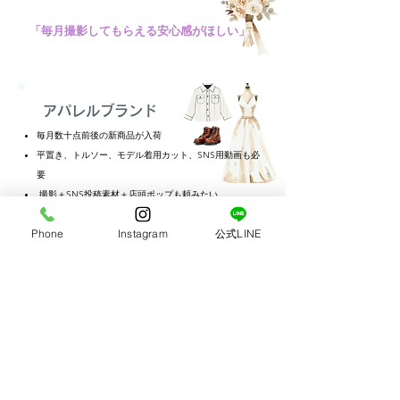
「毎月撮影してもらえる安心感がほしい」
アパレルブランド
毎月数十点前後の新商品が入荷
平置き、トルソー、モデル着用カット、SNS用動画も必
要
撮影＋SNS投稿素材＋店頭ポップも頼みたい
「撮影+販促物は任せて、接客に集中でき
Phone
Instagram
公式LINE
る」
飲食店・カフェ・テイクアウト対応店
季節メニュー・フェアごとの新商品撮影があるお店
シズル感のある写真が命！