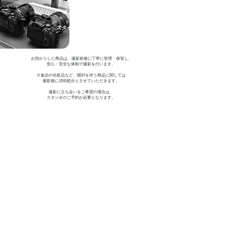
1点からでもOK、複数点でお得な割引
スタイリングから演出付き撮影まで幅広
く対応
お預かりした商品は、撮影前後に丁寧に管理・保管し、
安心・安全な体制で撮影を行います。
※食品や化粧品など、開封を伴う商品に関しては
撮影後に消却処分とさせていただきます。
撮影に立ち会いをご希望の場合は、
スタジオのご予約が必要となります。
商品単体
（雑貨・コスメ・デジタル機器など）
食品・スイーツ・飲料
フラワーアレンジメント
ドライフラワー
アパレル
（平置き／トルソー／モデル着用）